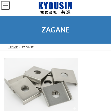
コ
ナ
ン
ビ
テ
ゲ
ン
ー
ツ
シ
へ
ョ
ZAGANE
ス
ン
キ
に
ッ
移
プ
動
HOME
ZAGANE